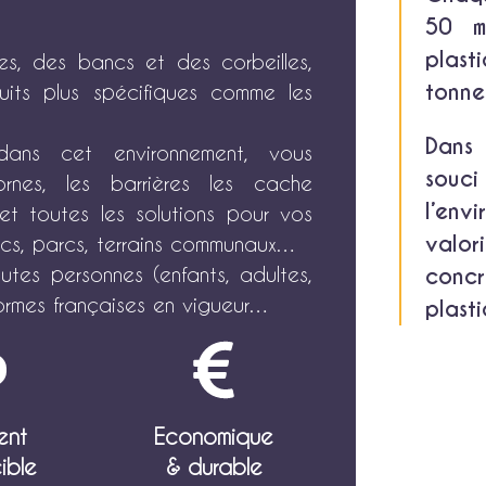
50 mi
plast
s, des bancs et des corbeilles,
tonne
its plus spécifiques comme les
Dans 
ns cet environnement, vous
souc
bornes, les barrières les cache
l’env
et toutes les solutions pour vos
valor
blics, parcs, terrains communaux…
es personnes (enfants, adultes,
concr
ormes françaises en vigueur…
plast
ent
Economique
ible
& durable