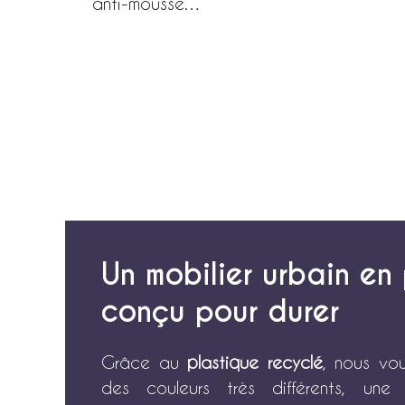
anti-mousse…
Un mobilier urbain en 
conçu pour durer
Grâce au
plastique recyclé
, nous vo
des couleurs très différents, un