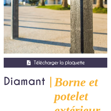
Agrandir
Télécharger la plaquette
Diamant
｜
Borne et
potelet
extérieur