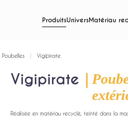
Produits
Univers
Matériau re
Poubelles
Vigipirate
Vigipirate
｜
Poubel
extéri
Réalisée en matériau recyclé, teinté dans la mas