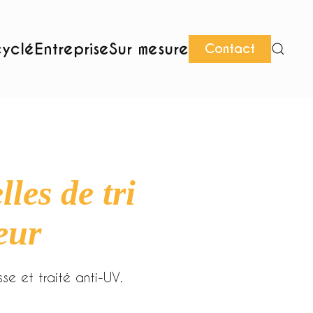
cyclé
Entreprise
Sur mesure
Contact
les de tri
eur
se et traité anti-UV.